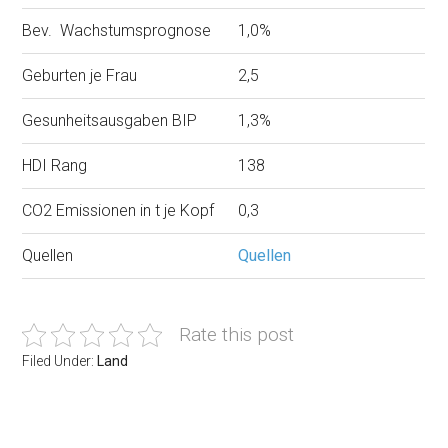
Bev. Wachstumsprognose
1,0%
Geburten je Frau
2,5
Gesunheitsausgaben BIP
1,3%
HDI Rang
138
CO2 Emissionen in t je Kopf
0,3
Quellen
Quellen
Rate this post
Filed Under:
Land