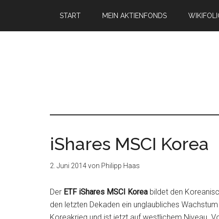
START
MEIN AKTIENFONDS
WIKIFOL
iShares MSCI Korea
2. Juni 2014
von
Philipp Haas
Der
ETF
iShares MSCI Korea
bildet den Koreanisc
den letzten Dekaden ein unglaubliches Wachstum 
Koreakrieg und ist jetzt auf westlichem Niveau. V