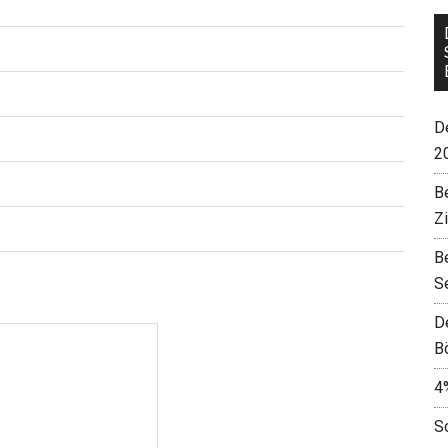
De
2
B
Z
B
S
D
B
4
S