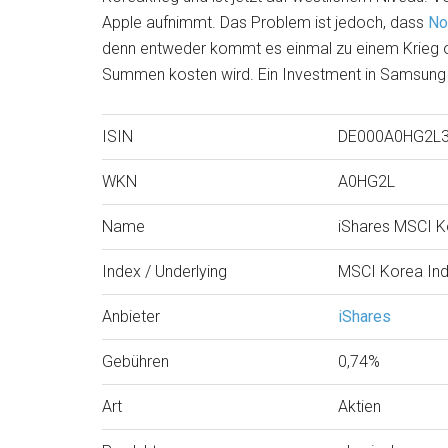
Apple aufnimmt. Das Problem ist jedoch, dass
No
denn entweder kommt es einmal zu einem Krieg od
Summen kosten wird. Ein Investment in Samsung i
ISIN
DE000A0HG2L
WKN
A0HG2L
Name
iShares MSCI K
Index / Underlying
MSCI Korea In
Anbieter
iShares
Gebühren
0,74%
Art
Aktien