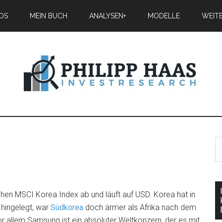
IOS
MEIN BUCH
ANALYSEN+
MODELLE
WEIT
hen MSCI Korea Index ab und läuft auf USD. Korea hat in
hingelegt, war
Südkorea
doch ärmer als Afrika nach dem
or allem Samsung ist ein absoluter Weltkonzern, der es mit