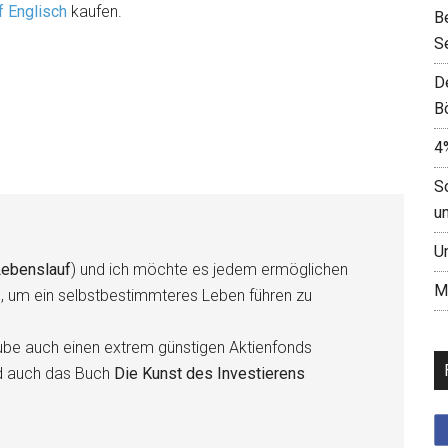
f Englisch
kaufen.
B
S
D
B
4
S
u
U
ebenslauf
) und ich möchte es jedem ermöglichen
M
n, um ein selbstbestimmteres Leben führen zu
be auch einen extrem günstigen Aktienfonds
d auch das Buch
Die Kunst des Investierens