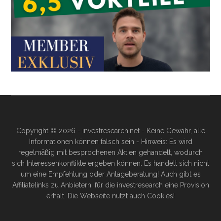
Copyright © 2026 - investresearch.net - Keine Gewähr, alle
Informationen können falsch sein - Hinweis: Es wird
regelmäßig mit besprochenen Aktien gehandelt, wodurch
sich Interessenkonflikte ergeben können. Es handelt sich nicht
um eine Empfehlung oder Anlageberatung! Auch gibt es
Affiliatelinks zu Anbietern, für die investresearch eine Provision
erhält. Die Webseite nutzt auch Cookies!