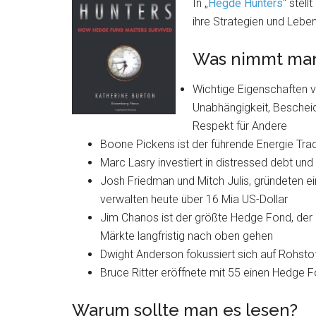
In „
Hegde Hunters
“ stel
ihre Strategien und Lebe
Was nimmt man
Wichtige Eigenschaften 
Unabhängigkeit, Bescheide
Respekt für Andere
Boone Pickens ist der führende Energie Tra
Marc Lasry investiert in distressed debt und 
Josh Friedman und Mitch Julis, gründeten e
verwalten heute über 16 Mia US-Dollar
Jim Chanos ist der größte Hedge Fond, der auf
Märkte langfristig nach oben gehen
Dwight Anderson fokussiert sich auf Rohstof
Bruce Ritter eröffnete mit 55 einen Hedge Fo
Warum sollte man es lesen?