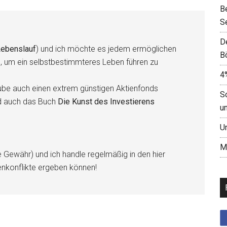
B
S
D
ebenslauf
) und ich möchte es jedem ermöglichen
B
n, um ein selbstbestimmteres Leben führen zu
4
be auch einen extrem günstigen Aktienfonds
S
d auch das Buch
Die Kunst des Investierens
u
U
M
e Gewähr) und ich handle regelmäßig in den hier
enkonflikte ergeben können!