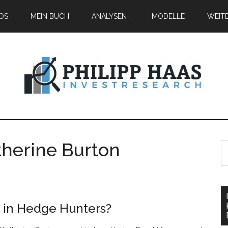
IOS
MEIN BUCH
ANALYSEN+
MODELLE
WEIT
therine Burton
 in Hedge Hunters?