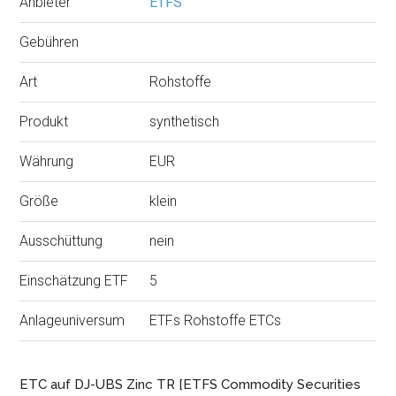
Anbieter
ETFS
Gebühren
Art
Rohstoffe
Produkt
synthetisch
Währung
EUR
Größe
klein
Ausschüttung
nein
Einschätzung ETF
5
Anlageuniversum
ETFs Rohstoffe ETCs
ETC auf DJ-UBS Zinc TR [ETFS Commodity Securities