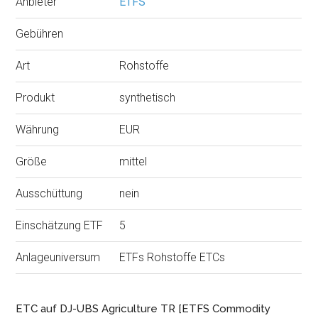
Anbieter
ETFS
Gebühren
Art
Rohstoffe
Produkt
synthetisch
Währung
EUR
Größe
mittel
Ausschüttung
nein
Einschätzung ETF
5
Anlageuniversum
ETFs Rohstoffe ETCs
ETC auf DJ-UBS Agriculture TR [ETFS Commodity