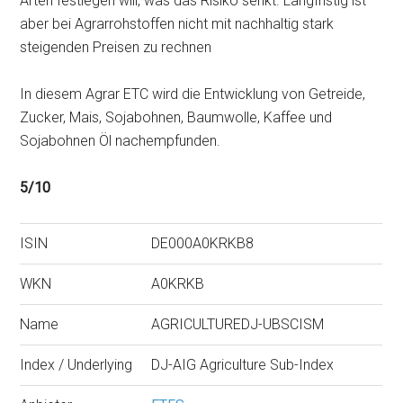
Arten festlegen will, was das Risiko senkt. Langfristig ist
aber bei Agrarrohstoffen nicht mit nachhaltig stark
steigenden Preisen zu rechnen
In diesem Agrar ETC wird die Entwicklung von Getreide,
Zucker, Mais, Sojabohnen, Baumwolle, Kaffee und
Sojabohnen Öl nachempfunden.
5/10
ISIN
DE000A0KRKB8
WKN
A0KRKB
Name
AGRICULTUREDJ-UBSCISM
Index / Underlying
DJ-AIG Agriculture Sub-Index