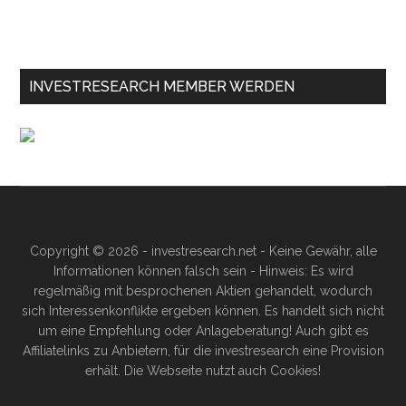
INVESTRESEARCH MEMBER WERDEN
Copyright © 2026 - investresearch.net - Keine Gewähr, alle
Informationen können falsch sein - Hinweis: Es wird
regelmäßig mit besprochenen Aktien gehandelt, wodurch
sich Interessenkonflikte ergeben können. Es handelt sich nicht
um eine Empfehlung oder Anlageberatung! Auch gibt es
Affiliatelinks zu Anbietern, für die investresearch eine Provision
erhält. Die Webseite nutzt auch Cookies!