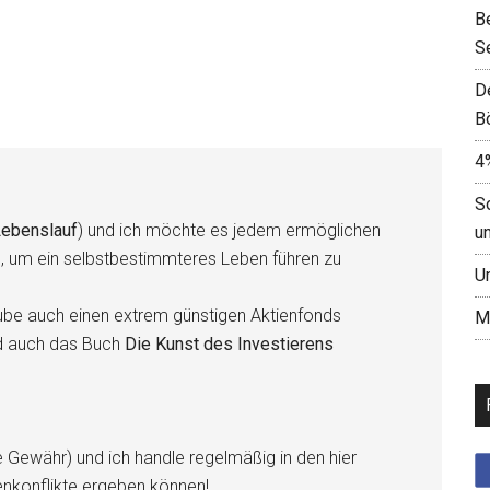
B
S
D
B
4
S
ebenslauf
) und ich möchte es jedem ermöglichen
u
n, um ein selbstbestimmteres Leben führen zu
U
be auch einen extrem günstigen Aktienfonds
M
d auch das Buch
Die Kunst des Investierens
e Gewähr) und ich handle regelmäßig in den hier
enkonflikte ergeben können!