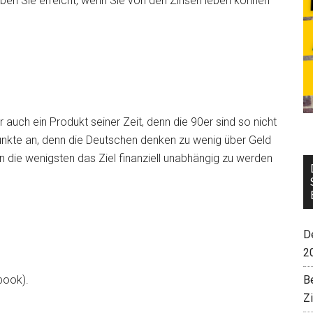
aben Sie erreicht, wenn Sie von den Zinsen leben können
r auch ein Produkt seiner Zeit, denn die 90er sind so nicht
Punkte an, denn die Deutschen denken zu wenig über Geld
die wenigsten das Ziel finanziell unabhängig zu werden
De
2
B
book).
Z