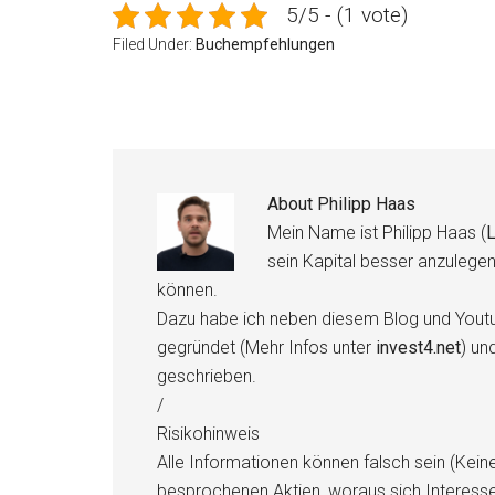
5/5 - (1 vote)
Filed Under:
Buchempfehlungen
About
Philipp Haas
Mein Name ist Philipp Haas (
L
sein Kapital besser anzulege
können.
Dazu habe ich neben diesem Blog und Youtu
gegründet (Mehr Infos unter
invest4.net
) un
geschrieben.
/
Risikohinweis
Alle Informationen können falsch sein (Kein
besprochenen Aktien, woraus sich Interess