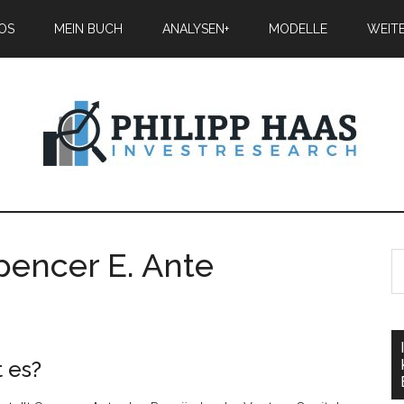
IOS
MEIN BUCH
ANALYSEN+
MODELLE
WEIT
Spencer E. Ante
 es?