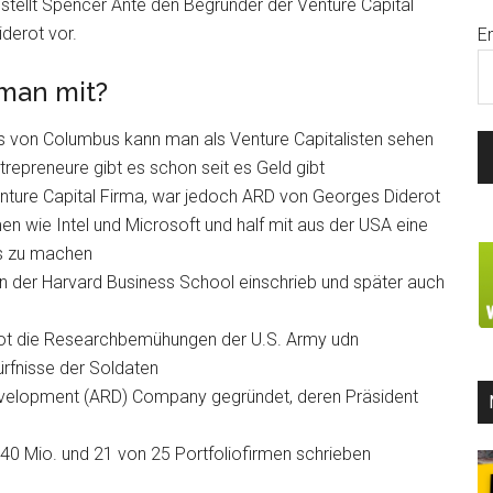
 stellt Spencer Ante den Begründer der Venture Capital
derot vor.
E
man mit?
s von Columbus kann man als Venture Capitalisten sehen
trepreneure gibt es schon seit es Geld gibt
Venture Capital Firma, war jedoch ARD von Georges Diderot
en wie Intel und Microsoft und half mit aus der USA eine
ps zu machen
in der Harvard Business School einschrieb und später auch
ot die Researchbemühungen der U.S. Army udn
ürfnisse der Soldaten
velopment (ARD) Company gegründet, deren Präsident
 40 Mio. und 21 von 25 Portfoliofirmen schrieben