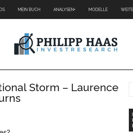
IOS
MEIN BUCH
ANALYSEN+
MODELLE
WEIT
ional Storm – Laurence
 Burns
es?