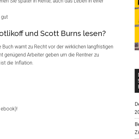
en Sie später in Rente, auch das Leben in einer
 gut
likoff und Scott Burns lesen?
Buch warnt zu Recht vor der wirklichen langfristigen
cht genügend Arbeiter geben um die Rentner zu
t die Inflation.
De
d ebook)!
2
B
Z