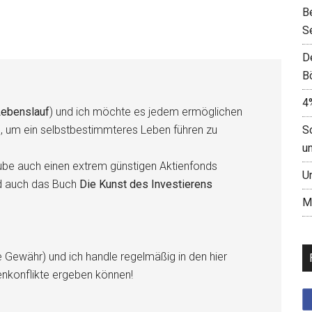
B
S
D
B
4
ebenslauf
) und ich möchte es jedem ermöglichen
S
n, um ein selbstbestimmteres Leben führen zu
u
be auch einen extrem günstigen Aktienfonds
U
d auch das Buch
Die Kunst des Investierens
M
e Gewähr) und ich handle regelmäßig in den hier
enkonflikte ergeben können!