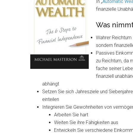
In „
Automatic Wea
finanzielle Unabhä
Was nimmt
Wahrer Reichtum 
sondern finanziel
Passives Einkomm
zu Reichtum, da m
fache seiner Leb
finanziell unabh
abhängt
Setzen Sie sich Jahresziele und Siebenjahres
einteilen
Integrieren Sie Gewohnheiten von vermögen
Arbeiten Sie hart
Weiten Sie ihre Fähigkeiten aus
Entwickeln Sie verschiedene Einkom