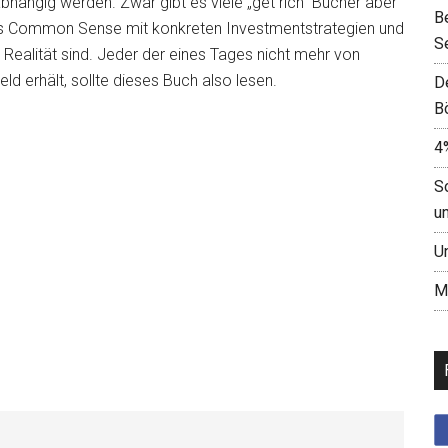
hängig werden. Zwar gibt es viele „get rich“ Bücher aber
B
es Common Sense mit konkreten Investmentstrategien und
S
Realität sind. Jeder der eines Tages nicht mehr von
d erhält, sollte dieses Buch also lesen.
D
B
4
S
u
U
M