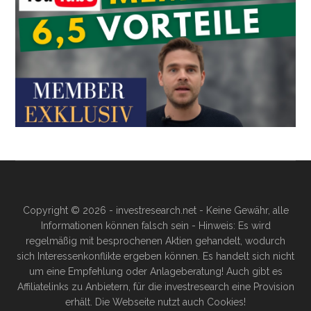
Copyright © 2026 - investresearch.net - Keine Gewähr, alle
Informationen können falsch sein - Hinweis: Es wird
regelmäßig mit besprochenen Aktien gehandelt, wodurch
sich Interessenkonflikte ergeben können. Es handelt sich nicht
um eine Empfehlung oder Anlageberatung! Auch gibt es
Affiliatelinks zu Anbietern, für die investresearch eine Provision
erhält. Die Webseite nutzt auch Cookies!