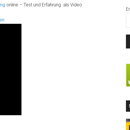
ung
online – Test und Erfahrung als Video
E
ßen
: