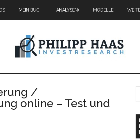
IOS
MEIN BUCH
ANALYSEN+
MODELLE
WEIT
erung /
ung online – Test und