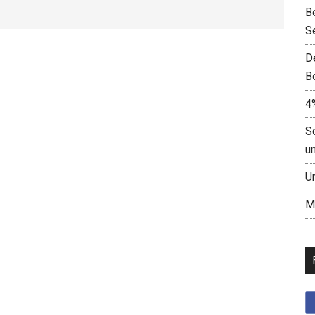
B
S
D
B
4
S
u
U
M