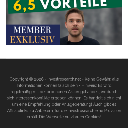
Copyright © 2026 - investresearch.net - Keine Gewähr, alle
Informationen können falsch sein - Hinweis: Es wird
regelmäßig mit besprochenen Aktien gehandelt, wodurch
sich Interessenkonflikte ergeben können. Es handelt sich nicht
um eine Empfehlung oder Anlageberatung! Auch gibt es
Affiliatelinks zu Anbietern, für die investresearch eine Provision
erhält. Die Webseite nutzt auch Cookies!