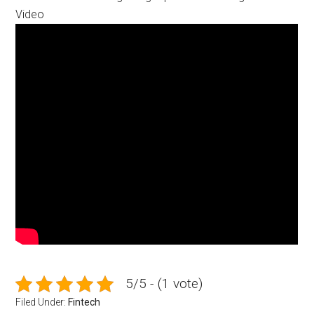
Video
5/5 - (1 vote)
Filed Under:
Fintech